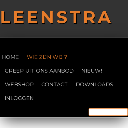
Overslaan en naar de inhoud gaan
LEENSTRA
SAFETY FIRST!
HOME
WIE ZIJN WIJ ?
GREEP UIT ONS AANBOD
NIEUW!
WEBSHOP
CONTACT
DOWNLOADS
INLOGGEN
Zoek door deze site
Zoekve