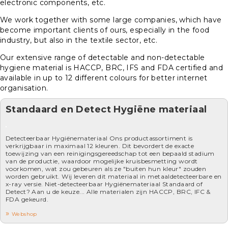
electronic components, etc.
We work together with some large companies, which have
become important clients of ours, especially in the food
industry, but also in the textile sector, etc.
Our extensive range of detectable and non-detectable
hygiene material is HACCP, BRC, IFS and FDA certified and
available in up to 12 different colours for better internet
organisation.
Standaard en Detect Hygiëne materiaal
Detecteerbaar Hygiënemateriaal Ons productassortiment is
verkrijgbaar in maximaal 12 kleuren. Dit bevordert de exacte
toewijzing van een reinigingsgereedschap tot een bepaald stadium
van de productie, waardoor mogelijke kruisbesmetting wordt
voorkomen, wat zou gebeuren als ze "buiten hun kleur" zouden
worden gebruikt. Wij leveren dit materiaal in metaaldetecteerbare en
x-ray versie. Niet-detecteerbaar Hygiënemateriaal Standaard of
Detect? Aan u de keuze... Alle materialen zijn HACCP, BRC, IFC &
FDA gekeurd.
Webshop