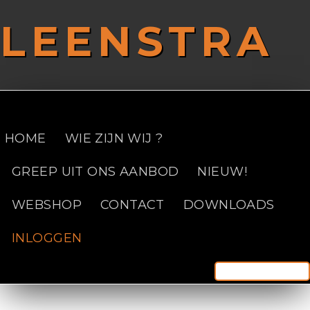
Overslaan en naar de inhoud gaan
LEENSTRA
SAFETY FIRST!
HOME
WIE ZIJN WIJ ?
GREEP UIT ONS AANBOD
NIEUW!
WEBSHOP
CONTACT
DOWNLOADS
INLOGGEN
Zoek door deze site
Zoekve