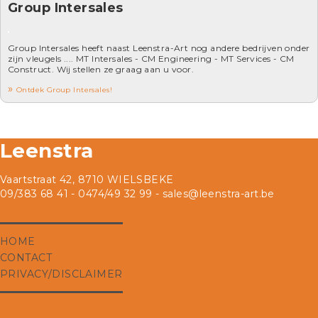
Group Intersales
Group Intersales heeft naast Leenstra-Art nog andere bedrijven onder
zijn vleugels .... MT Intersales - CM Engineering - MT Services - CM
Construct. Wij stellen ze graag aan u voor.
Ontdek Group Intersales!
Leenstra
Vaartstraat 42, 8710 WIELSBEKE
09/383 68 41 - 0474/49 32 99 -
sales@leenstra-art.be
HOME
CONTACT
PRIVACY/DISCLAIMER