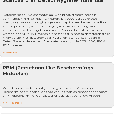
Standaard en Detect Hygiëne materiaal
Detecteerbaar Hygiënemateriaal Ons productassortiment is
verkrijgbaar in maximaal 12 kleuren. Dit bevordert de exacte
toewijzing van een reinigingsgereedschap tot een bepaald stadium
van de productie, waardoor mogelijke kruisbesmetting wordt
voorkomen, wat zou gebeuren als ze "buiten hun kleur" zouden
worden gebruikt. Wij leveren dit materiaal in metaaldetecteerbare en
x-ray versie. Niet-detecteerbaar Hygiënemateriaal Standaard of
Detect? Aan u de keuze... Alle materialen zijn HACCP, BRC, IFC &
FDA gekeurd.
Webshop
PBM (Perschoonlijke Beschermings
Middelen)
We hebben nu ook een uitgebreid gamma van Persoonlijke
Beschermings Middelen, gaande van laarzen en schoenen tot hoofd-
en kniebescherming. Contacteer ons gerust voor al uw vragen!
MEER INFO