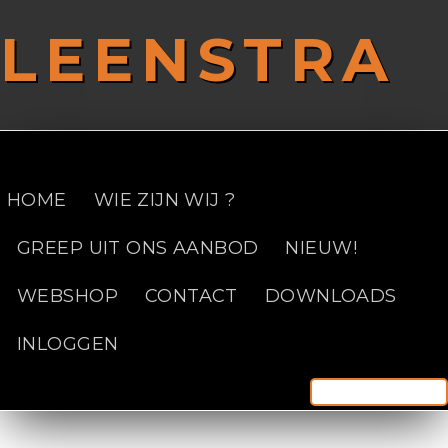
Overslaan en naar de inhoud gaan
LEENSTRA
SAFETY FIRST!
HOME
WIE ZIJN WIJ ?
GREEP UIT ONS AANBOD
NIEUW!
WEBSHOP
CONTACT
DOWNLOADS
INLOGGEN
Zoek door deze site
Zoekve